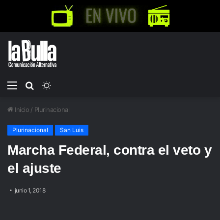
Menú
Buscar
Switch
por
skin
Inicio
/
Plurinacional
Plurinacional
San Luis
Marcha Federal, contra el veto y
el ajuste
junio 1, 2018