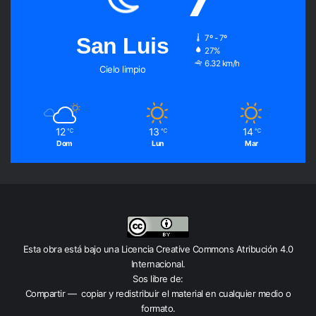
San Luis
7º - 7º
27%
6.32 km/h
Cielo limpio
12
13
14
℃
℃
℃
Dom
Lun
Mar
Esta obra está bajo una
Licencia Creative Commons Atribución 4.0
Internacional
.
Sos libre de:
Compartir — copiar y redistribuir el material en cualquier medio o
formato.