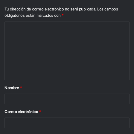
Tu dirección de correo electrónico no será publicada.
Los campos
obligatorios están marcados con
*
C
o
m
e
n
t
a
Nombre
*
r
i
o
Correo electrónico
*
*