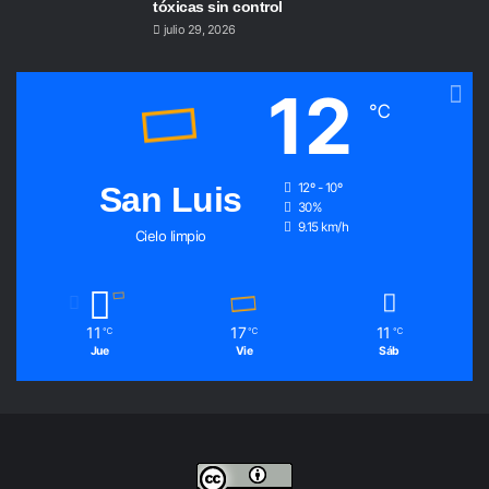
tóxicas sin control
julio 29, 2026
12
℃
San Luis
12º - 10º
30%
9.15 km/h
Cielo limpio
11
17
11
℃
℃
℃
Jue
Vie
Sáb