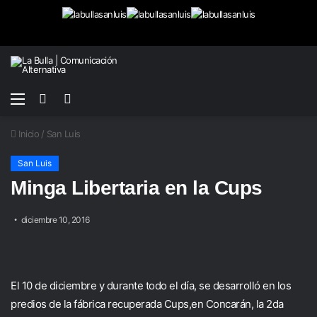
Menú
Buscar
Switch
por
skin
Inicio
/
San Luis
San Luis
Minga Libertaria en la Cups
diciembre 10, 2016
El 10 de diciembre y durante todo el día, se desarrolló en los
predios de la fábrica recuperada Cups,en Concarán, la 2da