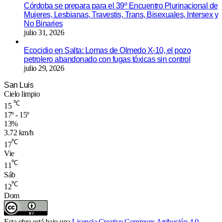
Córdoba se prepara para el 39º Encuentro Plurinacional de
Mujeres, Lesbianas, Travestis, Trans, Bisexuales, Intersex y
No Binaries
julio 31, 2026
Ecocidio en Salta: Lomas de Olmedo X-10, el pozo
petrolero abandonado con fugas tóxicas sin control
julio 29, 2026
San Luis
Cielo limpio
℃
15
17º - 15º
13%
3.72 km/h
℃
17
Vie
℃
11
Sáb
℃
12
Dom
Esta obra está bajo una
Licencia Creative Commons Atribución 4.0