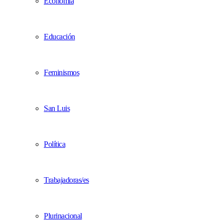
Economía
Educación
Feminismos
San Luis
Política
Trabajadoras/es
Plurinacional