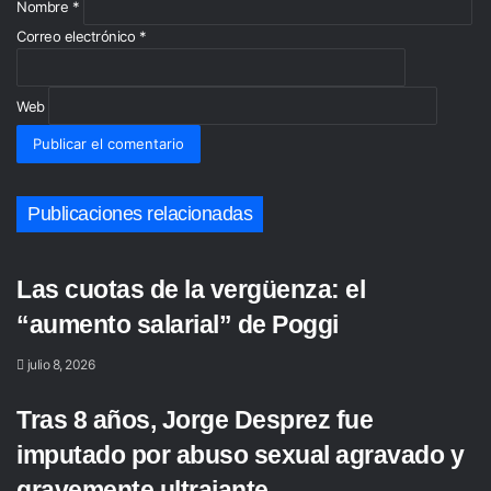
*
Nombre
*
Correo electrónico
*
Web
Publicaciones relacionadas
Las cuotas de la vergüenza: el
“aumento salarial” de Poggi
julio 8, 2026
Tras 8 años, Jorge Desprez fue
imputado por abuso sexual agravado y
gravemente ultrajante