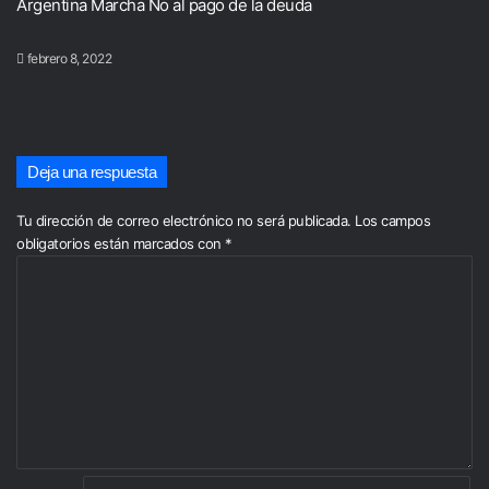
Argentina
Marcha
No al pago de la deuda
febrero 8, 2022
Deja una respuesta
Tu dirección de correo electrónico no será publicada.
Los campos
obligatorios están marcados con
*
C
o
m
e
n
t
a
r
i
o