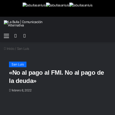
Menú
Buscar
Switch
por
skin
Inicio
/
San Luis
San Luis
«No al pago al FMI. No al pago de
la deuda»
febrero 8, 2022