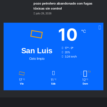
pozo petrolero abandonado con fugas
tóxicas sin control
julio 29, 2026
10
℃
San Luis
17º - 9º
20%
3.24 km/h
Cielo limpio
17
11
12
℃
℃
℃
Vie
Sáb
Dom