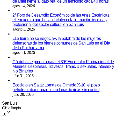
de Milei frente al dato real de un femicidio cada 40 horas
agosto 4, 2026
2° Foro de Desarrollo Económico de las Artes Escénicas,
el encuentro que busca fortalecer la formación técnica y
profesional del sector cultural en San Luis
agosto 3, 2026
«La tierra no se negocia», la palabra de las mujeres
defensoras de los bienes comunes de San Luis en el Día
de la Pachamama
agosto 1, 2026
Córdoba se prepara para el 39º Encuentro Plurinacional de
Mujeres, Lesbianas, Travestis, Trans, Bisexuales, Intersex y
No Binaries
julio 31, 2026
Ecocidio en Salta: Lomas de Olmedo X-10, el pozo
petrolero abandonado con fugas tóxicas sin control
julio 29, 2026
San Luis
Cielo limpio
℃
10