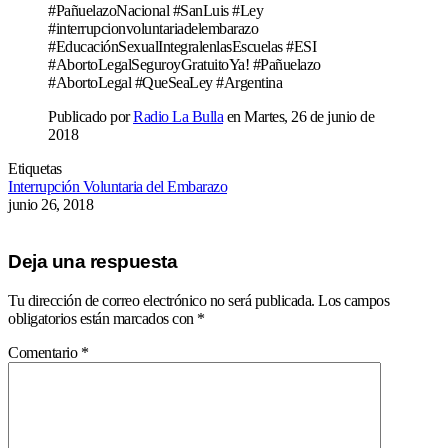
#PañuelazoNacional #SanLuis #Ley
#interrupcionvoluntariadelembarazo
#EducaciónSexualIntegralenlasEscuelas #ESI
#AbortoLegalSeguroyGratuitoYa! #Pañuelazo
#AbortoLegal #QueSeaLey #Argentina
Publicado por
Radio La Bulla
en Martes, 26 de junio de
2018
Etiquetas
Interrupción Voluntaria del Embarazo
junio 26, 2018
Deja una respuesta
Tu dirección de correo electrónico no será publicada.
Los campos
obligatorios están marcados con
*
Comentario
*