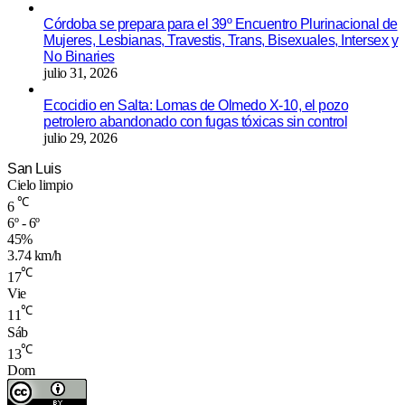
Córdoba se prepara para el 39º Encuentro Plurinacional de
Mujeres, Lesbianas, Travestis, Trans, Bisexuales, Intersex y
No Binaries
julio 31, 2026
Ecocidio en Salta: Lomas de Olmedo X-10, el pozo
petrolero abandonado con fugas tóxicas sin control
julio 29, 2026
San Luis
Cielo limpio
℃
6
6º - 6º
45%
3.74 km/h
℃
17
Vie
℃
11
Sáb
℃
13
Dom