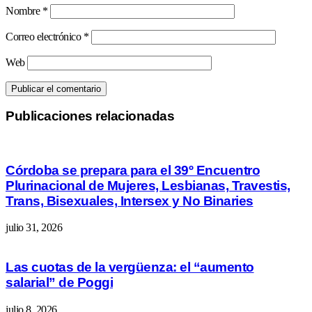
Nombre
*
Correo electrónico
*
Web
Publicaciones relacionadas
Córdoba se prepara para el 39º Encuentro
Plurinacional de Mujeres, Lesbianas, Travestis,
Trans, Bisexuales, Intersex y No Binaries
julio 31, 2026
Las cuotas de la vergüenza: el “aumento
salarial” de Poggi
julio 8, 2026