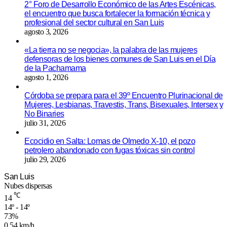
2° Foro de Desarrollo Económico de las Artes Escénicas,
el encuentro que busca fortalecer la formación técnica y
profesional del sector cultural en San Luis
agosto 3, 2026
«La tierra no se negocia», la palabra de las mujeres
defensoras de los bienes comunes de San Luis en el Día
de la Pachamama
agosto 1, 2026
Córdoba se prepara para el 39º Encuentro Plurinacional de
Mujeres, Lesbianas, Travestis, Trans, Bisexuales, Intersex y
No Binaries
julio 31, 2026
Ecocidio en Salta: Lomas de Olmedo X-10, el pozo
petrolero abandonado con fugas tóxicas sin control
julio 29, 2026
San Luis
Nubes dispersas
℃
14
14º - 14º
73%
0.54 km/h