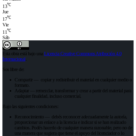
℃
13
Jue
℃
17
Vie
℃
11
Sáb
Esta obra está bajo una
Licencia Creative Commons Atribución 4.0
Internacional
.
Sos libre de:
Compartir — copiar y redistribuir el material en cualquier medio o
formato.
Adaptar — remezclar, transformar y crear a partir del material para
cualquier finalidad, incluso comercial.
Bajo las siguientes condiciones:
Reconocimiento — debés reconocer adecuadamente la autoría,
proporcionar un enlace a la licencia e indicar si se han realizado
cambios. Podés hacerlo de cualquier manera razonable, pero no de
una manera que sugiera que tiene el apoyo del licenciador o lo