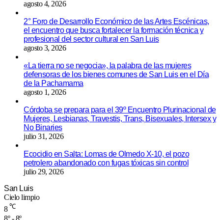
agosto 4, 2026
2° Foro de Desarrollo Económico de las Artes Escénicas,
el encuentro que busca fortalecer la formación técnica y
profesional del sector cultural en San Luis
agosto 3, 2026
«La tierra no se negocia», la palabra de las mujeres
defensoras de los bienes comunes de San Luis en el Día
de la Pachamama
agosto 1, 2026
Córdoba se prepara para el 39º Encuentro Plurinacional de
Mujeres, Lesbianas, Travestis, Trans, Bisexuales, Intersex y
No Binaries
julio 31, 2026
Ecocidio en Salta: Lomas de Olmedo X-10, el pozo
petrolero abandonado con fugas tóxicas sin control
julio 29, 2026
San Luis
Cielo limpio
℃
8
8º - 8º