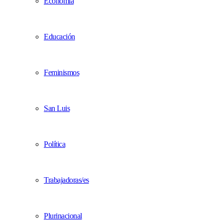
Economía
Educación
Feminismos
San Luis
Política
Trabajadoras/es
Plurinacional