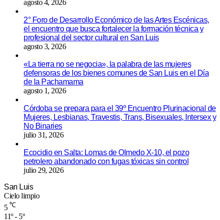
agosto 4, 2026
2° Foro de Desarrollo Económico de las Artes Escénicas,
el encuentro que busca fortalecer la formación técnica y
profesional del sector cultural en San Luis
agosto 3, 2026
«La tierra no se negocia», la palabra de las mujeres
defensoras de los bienes comunes de San Luis en el Día
de la Pachamama
agosto 1, 2026
Córdoba se prepara para el 39º Encuentro Plurinacional de
Mujeres, Lesbianas, Travestis, Trans, Bisexuales, Intersex y
No Binaries
julio 31, 2026
Ecocidio en Salta: Lomas de Olmedo X-10, el pozo
petrolero abandonado con fugas tóxicas sin control
julio 29, 2026
San Luis
Cielo limpio
℃
5
11º - 5º