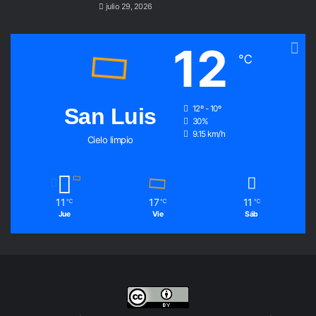
julio 29, 2026
12
℃
San Luis
12º - 10º
30%
9.15 km/h
Cielo limpio
11
17
11
℃
℃
℃
Jue
Vie
Sáb