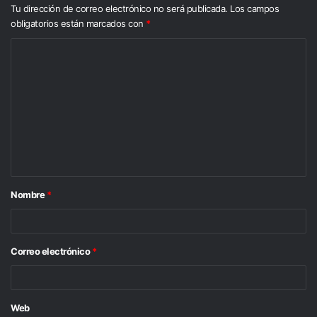
Tu dirección de correo electrónico no será publicada.
Los campos
obligatorios están marcados con
*
C
o
m
e
n
t
a
Nombre
*
r
i
o
Correo electrónico
*
*
Web