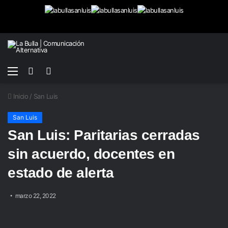
Menú
Buscar
Switch
por
skin
Inicio
/
San Luis
San Luis
San Luis: Paritarias cerradas
sin acuerdo, docentes en
estado de alerta
marzo 22, 2022