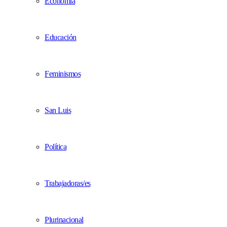
Economía
Educación
Feminismos
San Luis
Política
Trabajadoras/es
Plurinacional