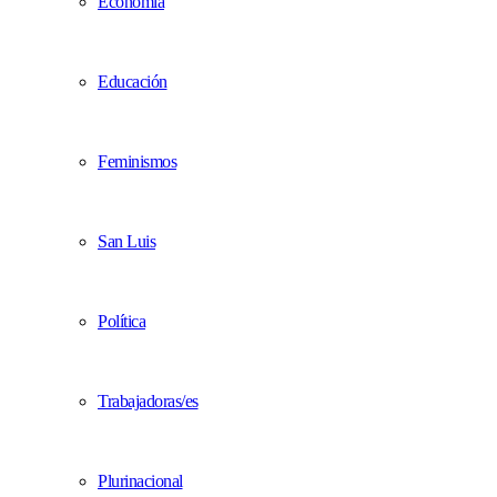
Economía
Educación
Feminismos
San Luis
Política
Trabajadoras/es
Plurinacional