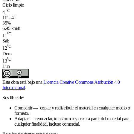
Cielo limpio
℃
4
11º - 4º
35%
6.95 km/h
℃
11
Sáb
℃
12
Dom
℃
13
Lun
Esta obra está bajo una
Licencia Creative Commons Atribución 4.0
Internacional
.
Sos libre de:
Compartir — copiar y redistribuir el material en cualquier medio o
formato.
Adaptar — remezclar, transformar y crear a partir del material para
cualquier finalidad, incluso comercial.