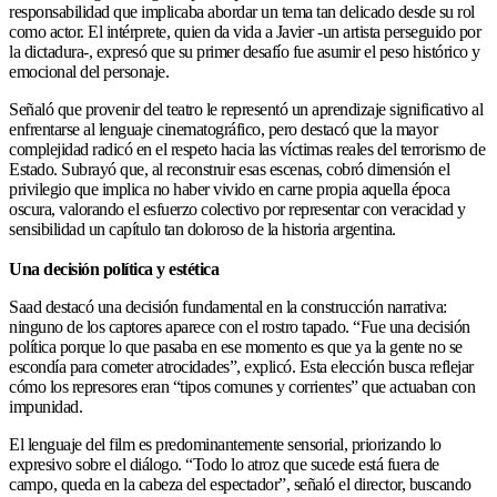
responsabilidad que implicaba abordar un tema tan delicado desde su rol
como actor. El intérprete, quien da vida a Javier -un artista perseguido por
la dictadura-, expresó que su primer desafío fue asumir el peso histórico y
emocional del personaje.
Señaló que provenir del teatro le representó un aprendizaje significativo al
enfrentarse al lenguaje cinematográfico, pero destacó que la mayor
complejidad radicó en el respeto hacia las víctimas reales del terrorismo de
Estado. Subrayó que, al reconstruir esas escenas, cobró dimensión el
privilegio que implica no haber vivido en carne propia aquella época
oscura, valorando el esfuerzo colectivo por representar con veracidad y
sensibilidad un capítulo tan doloroso de la historia argentina.
Una decisión política y estética
Saad destacó una decisión fundamental en la construcción narrativa:
ninguno de los captores aparece con el rostro tapado. “Fue una decisión
política porque lo que pasaba en ese momento es que ya la gente no se
escondía para cometer atrocidades”, explicó. Esta elección busca reflejar
cómo los represores eran “tipos comunes y corrientes” que actuaban con
impunidad.
El lenguaje del film es predominantemente sensorial, priorizando lo
expresivo sobre el diálogo. “Todo lo atroz que sucede está fuera de
campo, queda en la cabeza del espectador”, señaló el director, buscando