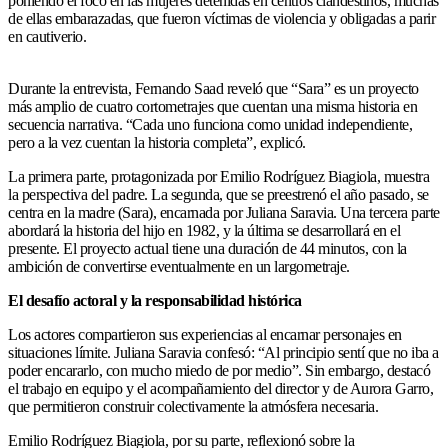
poniendo el foco en las mujeres detenidas en centros clandestinos, muchas
de ellas embarazadas, que fueron víctimas de violencia y obligadas a parir
en cautiverio.
Durante la entrevista, Fernando Saad reveló que “Sara” es un proyecto
más amplio de cuatro cortometrajes que cuentan una misma historia en
secuencia narrativa. “Cada uno funciona como unidad independiente,
pero a la vez cuentan la historia completa”, explicó.
La primera parte, protagonizada por Emilio Rodríguez Biagiola, muestra
la perspectiva del padre. La segunda, que se preestrenó el año pasado, se
centra en la madre (Sara), encarnada por Juliana Saravia. Una tercera parte
abordará la historia del hijo en 1982, y la última se desarrollará en el
presente. El proyecto actual tiene una duración de 44 minutos, con la
ambición de convertirse eventualmente en un largometraje.
El desafío actoral y la responsabilidad histórica
Los actores compartieron sus experiencias al encarnar personajes en
situaciones límite. Juliana Saravia confesó: “Al principio sentí que no iba a
poder encararlo, con mucho miedo de por medio”. Sin embargo, destacó
el trabajo en equipo y el acompañamiento del director y de Aurora Garro,
que permitieron construir colectivamente la atmósfera necesaria.
Emilio Rodríguez Biagiola, por su parte, reflexionó sobre la