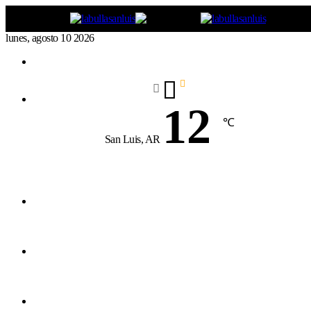
lunes, agosto 10 2026
Buscar
por
12
℃
San Luis, AR
Menú
Buscar
por
Switch