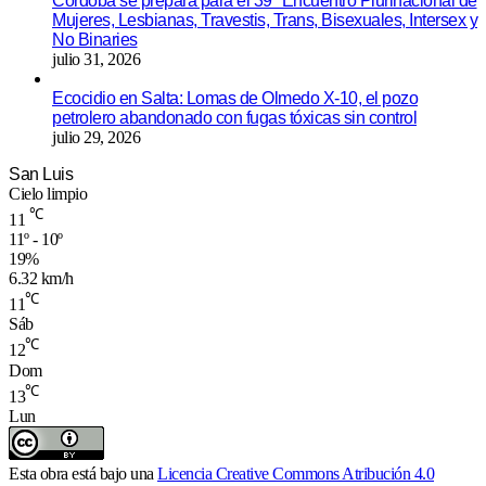
Córdoba se prepara para el 39º Encuentro Plurinacional de
Mujeres, Lesbianas, Travestis, Trans, Bisexuales, Intersex y
No Binaries
julio 31, 2026
Ecocidio en Salta: Lomas de Olmedo X-10, el pozo
petrolero abandonado con fugas tóxicas sin control
julio 29, 2026
San Luis
Cielo limpio
℃
11
11º - 10º
19%
6.32 km/h
℃
11
Sáb
℃
12
Dom
℃
13
Lun
Esta obra está bajo una
Licencia Creative Commons Atribución 4.0