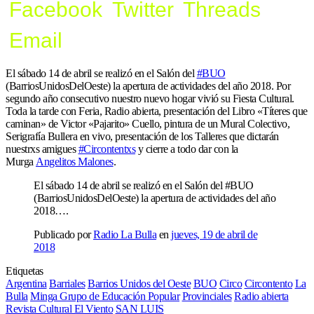
Facebook
Twitter
Threads
Email
El sábado 14 de abril se realizó en el Salón del
#
BUO
(BarriosUnidosDelOeste) la apertura de actividades del año 2018. Por
segundo año consecutivo nuestro nuevo hogar vivió su Fiesta Cultural.
Toda la tarde con Feria, Radio abierta, presentación del Libro «Títeres que
caminan» de Victor «Pajarito» Cuello, pintura de un Mural Colectivo,
Serigrafía Bullera en vivo, presentación de los Talleres que dictarán
nuestrxs amigues
#
Circontentxs
y cierre a todo dar con la
Murga
Angelitos Malones
.
El sábado 14 de abril se realizó en el Salón del #BUO
(BarriosUnidosDelOeste) la apertura de actividades del año
2018….
Publicado por
Radio La Bulla
en
jueves, 19 de abril de
2018
Etiquetas
Argentina
Barriales
Barrios Unidos del Oeste
BUO
Circo
Circontento
La
Bulla
Minga Grupo de Educación Popular
Provinciales
Radio abierta
Revista Cultural El Viento
SAN LUIS