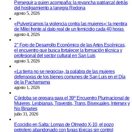
Perseguir a quien acompaña: la revancha patriarcal detrás
del hostigamiento a lanegra Redona
agosto 5, 2026
«Pulverizamos la violencia contra las mujeres»: la mentira
de Milei frente al dato real de un femicidio cada 40 horas
agosto 4, 2026
2° Foro de Desarrollo Económico de las Artes Escénicas,
el encuentro que busca fortalecer la formación técnica y
profesional del sector cultural en San Luis
agosto 3, 2026
«La tierra no se negocia», la palabra de las mujeres
defensoras de los bienes comunes de San Luis en el Día
de la Pachamama
agosto 1, 2026
Córdoba se prepara para el 39º Encuentro Plurinacional de
Mujeres, Lesbianas, Travestis, Trans, Bisexuales, Intersex y
No Binaries
julio 31, 2026
Ecocidio en Salta: Lomas de Olmedo X-10, el pozo
petrolero abandonado con fugas tóxicas sin control