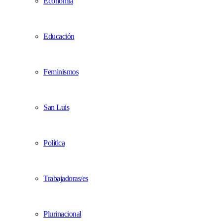
Economía
Educación
Feminismos
San Luis
Política
Trabajadoras/es
Plurinacional