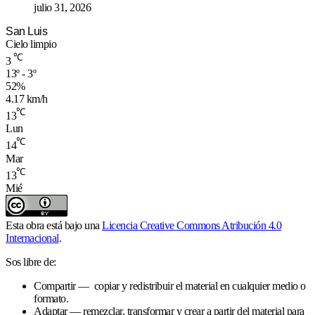
julio 31, 2026
San Luis
Cielo limpio
℃
3
13º - 3º
52%
4.17 km/h
℃
13
Lun
℃
14
Mar
℃
13
Mié
Esta obra está bajo una
Licencia Creative Commons Atribución 4.0
Internacional
.
Sos libre de:
Compartir — copiar y redistribuir el material en cualquier medio o
formato.
Adaptar — remezclar, transformar y crear a partir del material para