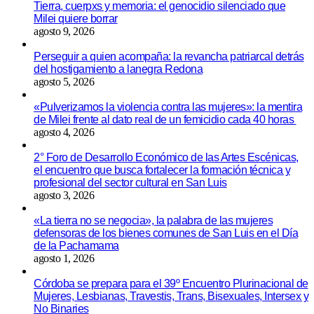
Tierra, cuerpxs y memoria: el genocidio silenciado que
Milei quiere borrar
agosto 9, 2026
Perseguir a quien acompaña: la revancha patriarcal detrás
del hostigamiento a lanegra Redona
agosto 5, 2026
«Pulverizamos la violencia contra las mujeres»: la mentira
de Milei frente al dato real de un femicidio cada 40 horas
agosto 4, 2026
2° Foro de Desarrollo Económico de las Artes Escénicas,
el encuentro que busca fortalecer la formación técnica y
profesional del sector cultural en San Luis
agosto 3, 2026
«La tierra no se negocia», la palabra de las mujeres
defensoras de los bienes comunes de San Luis en el Día
de la Pachamama
agosto 1, 2026
Córdoba se prepara para el 39º Encuentro Plurinacional de
Mujeres, Lesbianas, Travestis, Trans, Bisexuales, Intersex y
No Binaries