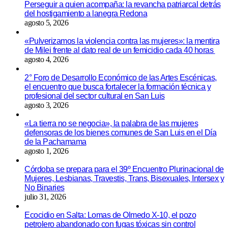
Perseguir a quien acompaña: la revancha patriarcal detrás
del hostigamiento a lanegra Redona
agosto 5, 2026
«Pulverizamos la violencia contra las mujeres»: la mentira
de Milei frente al dato real de un femicidio cada 40 horas
agosto 4, 2026
2° Foro de Desarrollo Económico de las Artes Escénicas,
el encuentro que busca fortalecer la formación técnica y
profesional del sector cultural en San Luis
agosto 3, 2026
«La tierra no se negocia», la palabra de las mujeres
defensoras de los bienes comunes de San Luis en el Día
de la Pachamama
agosto 1, 2026
Córdoba se prepara para el 39º Encuentro Plurinacional de
Mujeres, Lesbianas, Travestis, Trans, Bisexuales, Intersex y
No Binaries
julio 31, 2026
Ecocidio en Salta: Lomas de Olmedo X-10, el pozo
petrolero abandonado con fugas tóxicas sin control