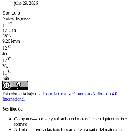
julio 29, 2026
San Luis
Nubes dispersas
℃
11
12º - 10º
38%
9.26 km/h
℃
12
Jue
℃
17
Vie
℃
11
Sáb
Esta obra está bajo una
Licencia Creative Commons Atribución 4.0
Internacional
.
Sos libre de:
Compartir — copiar y redistribuir el material en cualquier medio o
formato.
Adaptar — remezclar, transformar y crear a partir del material para