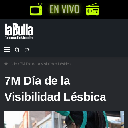
Menú
Buscar
Switch
por
skin
Inicio
/
7M Día de la Visibilidad Lésbica
7M Día de la
Visibilidad Lésbica