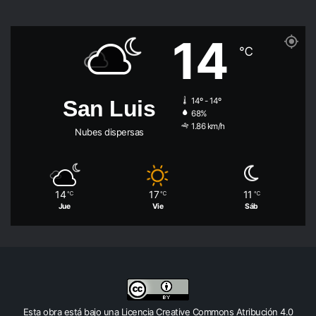
14
℃
San Luis
14º - 14º
68%
1.86 km/h
Nubes dispersas
14
17
11
℃
℃
℃
Jue
Vie
Sáb
Esta obra está bajo una
Licencia Creative Commons Atribución 4.0