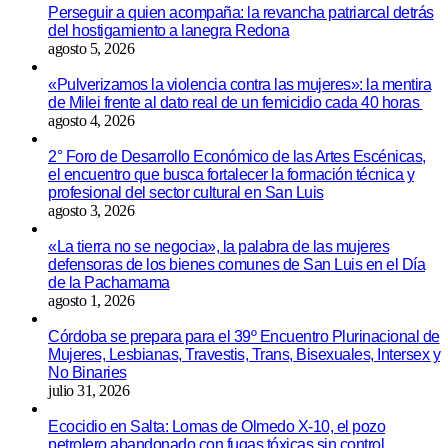
Perseguir a quien acompaña: la revancha patriarcal detrás
del hostigamiento a lanegra Redona
agosto 5, 2026
«Pulverizamos la violencia contra las mujeres»: la mentira
de Milei frente al dato real de un femicidio cada 40 horas
agosto 4, 2026
2° Foro de Desarrollo Económico de las Artes Escénicas,
el encuentro que busca fortalecer la formación técnica y
profesional del sector cultural en San Luis
agosto 3, 2026
«La tierra no se negocia», la palabra de las mujeres
defensoras de los bienes comunes de San Luis en el Día
de la Pachamama
agosto 1, 2026
Córdoba se prepara para el 39º Encuentro Plurinacional de
Mujeres, Lesbianas, Travestis, Trans, Bisexuales, Intersex y
No Binaries
julio 31, 2026
Ecocidio en Salta: Lomas de Olmedo X-10, el pozo
petrolero abandonado con fugas tóxicas sin control