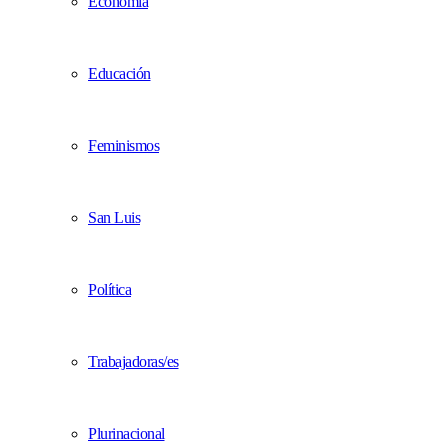
Economía
Educación
Feminismos
San Luis
Política
Trabajadoras/es
Plurinacional