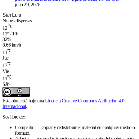
julio 29, 2026
San Luis
Nubes dispersas
℃
12
12º - 10º
32%
8.66 km/h
℃
11
Jue
℃
17
Vie
℃
11
Sáb
Esta obra está bajo una
Licencia Creative Commons Atribución 4.0
Internacional
.
Sos libre de:
Compartir — copiar y redistribuir el material en cualquier medio o
formato.
Adaptar — remezclar, transformar y crear a partir del material para