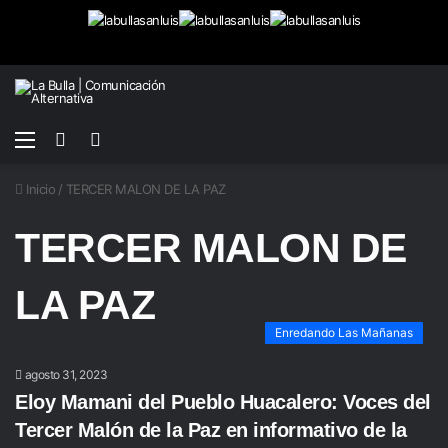
Menú
Buscar
Switch
por
skin
Inicio
/
TERCER MALON DE LA PAZ
TERCER MALON DE
LA PAZ
Enredando Las Mañanas
agosto 31, 2023
Eloy Mamani del Pueblo Huacalero: Voces del
Tercer Malón de la Paz en informativo de la