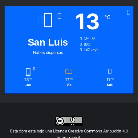
13
℃
San Luis
13º - 8º
86%
1.67 km/h
Nubes dispersas
13
17
11
℃
℃
℃
Jue
Vie
Sáb
Esta obra está bajo una
Licencia Creative Commons Atribución 4.0
Internacional
.