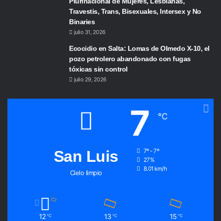
Plurinacional de Mujeres, Lesbianas,
Travestis, Trans, Bisexuales, Intersex y No
Binaries
julio 31, 2026
Ecocidio en Salta: Lomas de Olmedo X-10, el
pozo petrolero abandonado con fugas
tóxicas sin control
julio 29, 2026
7
℃
San Luis
7º - 7º
27%
8.01 km/h
Cielo limpio
12
13
15
℃
℃
℃