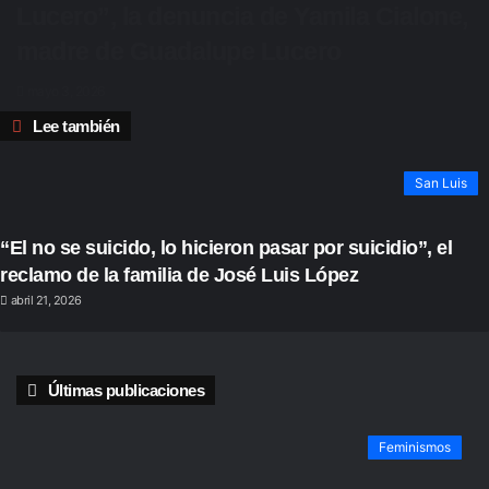
Lucero”, la denuncia de Yamila Cialone,
madre de Guadalupe Lucero
mayo 3, 2026
Cerrar
Lee también
San Luis
“El no se suicido, lo hicieron pasar por suicidio”, el
reclamo de la familia de José Luis López
abril 21, 2026
Últimas publicaciones
Feminismos