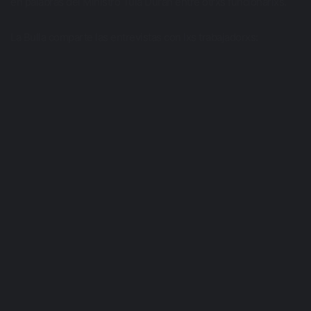
en palabras del Ministro Tula Duran entre otrxs funcionarixs.
La Bulla comparte las entrevistas con lxs trabajadorxs: