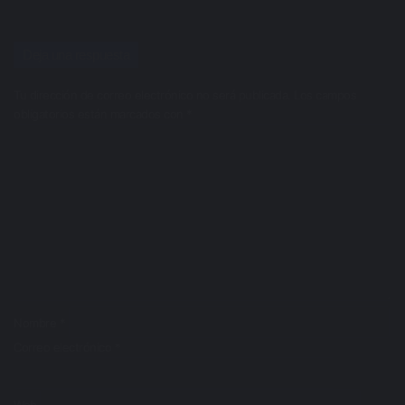
Deja una respuesta
Tu dirección de correo electrónico no será publicada.
Los campos
obligatorios están marcados con
*
C
o
m
e
n
t
a
r
i
o
*
Nombre
*
Correo electrónico
*