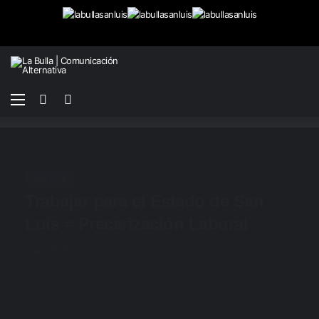
Menú
Buscar
Switch
por
skin
Inicio
/
San Luis
San Luis
Trabajar para el Estado de San
Luis = Precarización Laboral
junio 5, 2013