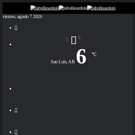
viernes, agosto 7 2026
Buscar
por
6
℃
San Luis, AR
Menú
Buscar
por
Switch