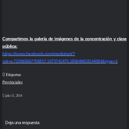
Compartimos la galería de imágenes de la concentración y clase
pública:
https://www.facebook.com/media/set/?
set=a.723565567705817.1073741875.185849618144084&type=1
Etiquetas
Provinciales
julio 11, 2014
Deja una respuesta