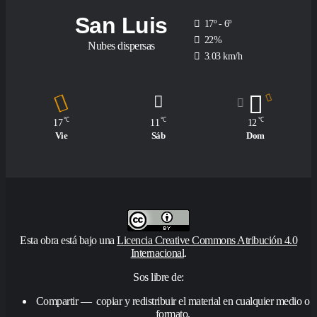
San Luis
17º - 6º
22%
Nubes dispersas
3.03 km/h
℃
℃
℃
17
11
12
Vie
Sáb
Dom
Esta obra está bajo una
Licencia Creative Commons Atribución 4.0
Internacional
.
Sos libre de:
Compartir — copiar y redistribuir el material en cualquier medio o
formato.