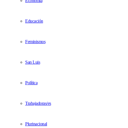
Economía
Educación
Feminismos
San Luis
Política
Trabajadoras/es
Plurinacional