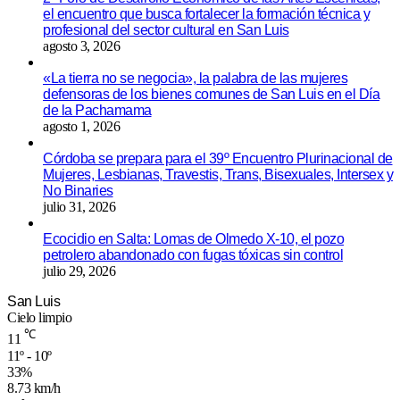
el encuentro que busca fortalecer la formación técnica y
profesional del sector cultural en San Luis
agosto 3, 2026
«La tierra no se negocia», la palabra de las mujeres
defensoras de los bienes comunes de San Luis en el Día
de la Pachamama
agosto 1, 2026
Córdoba se prepara para el 39º Encuentro Plurinacional de
Mujeres, Lesbianas, Travestis, Trans, Bisexuales, Intersex y
No Binaries
julio 31, 2026
Ecocidio en Salta: Lomas de Olmedo X-10, el pozo
petrolero abandonado con fugas tóxicas sin control
julio 29, 2026
San Luis
Cielo limpio
℃
11
11º - 10º
33%
8.73 km/h