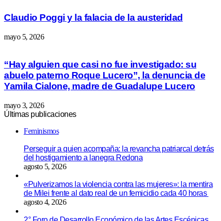
Claudio Poggi y la falacia de la austeridad
mayo 5, 2026
“Hay alguien que casi no fue investigado: su
abuelo paterno Roque Lucero”, la denuncia de
Yamila Cialone, madre de Guadalupe Lucero
mayo 3, 2026
Últimas publicaciones
Feminismos
Perseguir a quien acompaña: la revancha patriarcal detrás
del hostigamiento a lanegra Redona
agosto 5, 2026
«Pulverizamos la violencia contra las mujeres»: la mentira
de Milei frente al dato real de un femicidio cada 40 horas
agosto 4, 2026
2° Foro de Desarrollo Económico de las Artes Escénicas,