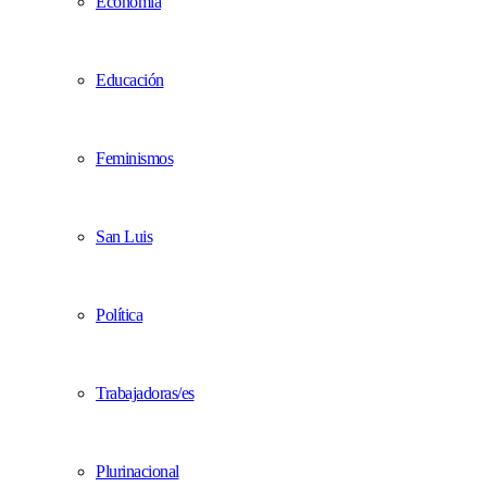
Economía
Educación
Feminismos
San Luis
Política
Trabajadoras/es
Plurinacional