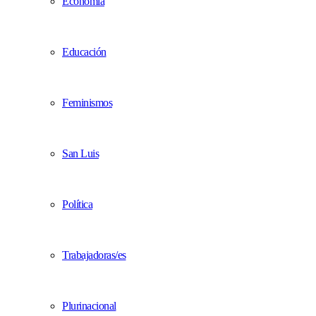
Economía
Educación
Feminismos
San Luis
Política
Trabajadoras/es
Plurinacional