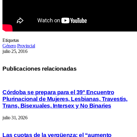
Etiquetas
Género
Provincial
julio 25, 2016
Publicaciones relacionadas
Córdoba se prepara para el 39º Encuentro
Plurinacional de Mujeres, Lesbianas, Travestis,
Trans, Bisexuales, Intersex y No Binaries
julio 31, 2026
Las cuotas de la vergüenza: el “aumento