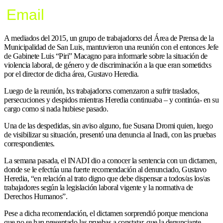
Email
A mediados del 2015, un grupo de trabajadorxs del Área de Prensa de la
Municipalidad de San Luis, mantuvieron una reunión con el entonces Jefe
de Gabinete Luis “Piri” Macagno para informarle sobre la situación de
violencia laboral, de género y de discriminación a la que eran sometidxs
por el director de dicha área, Gustavo Heredia.
Luego de la reunión, lxs trabajadorxs comenzaron a sufrir traslados,
persecuciones y despidos mientras Heredia continuaba – y continúa- en su
cargo como si nada hubiese pasado.
Una de las despedidas, sin aviso alguno, fue Susana Dromi quien, luego
de visibilizar su situación, presentó una denuncia al Inadi, con las pruebas
correspondientes.
La semana pasada, el INADI dio a conocer la sentencia con un dictamen,
donde se le efectúa una fuerte recomendación al denunciado, Gustavo
Heredia, “en relación al trato digno que debe dispensar a todos/as los/as
trabajadores según la legislación laboral vigente y la normativa de
Derechos Humanos”.
Pese a dicha recomendación, el dictamen sorprendió porque menciona
que no se han presentado las pruebas a constatar, que la denunciante,