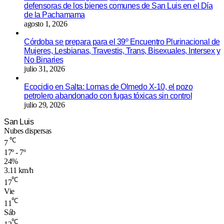
defensoras de los bienes comunes de San Luis en el Día
de la Pachamama
agosto 1, 2026
Córdoba se prepara para el 39º Encuentro Plurinacional de
Mujeres, Lesbianas, Travestis, Trans, Bisexuales, Intersex y
No Binaries
julio 31, 2026
Ecocidio en Salta: Lomas de Olmedo X-10, el pozo
petrolero abandonado con fugas tóxicas sin control
julio 29, 2026
San Luis
Nubes dispersas
℃
7
17º - 7º
24%
3.11 km/h
℃
17
Vie
℃
11
Sáb
℃