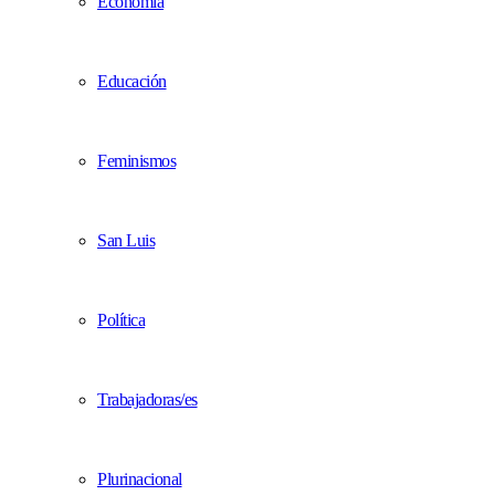
Economía
Educación
Feminismos
San Luis
Política
Trabajadoras/es
Plurinacional