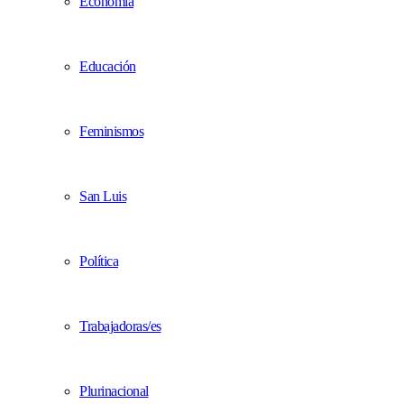
Economía
Educación
Feminismos
San Luis
Política
Trabajadoras/es
Plurinacional