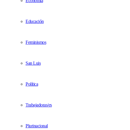
Economía
Educación
Feminismos
San Luis
Política
Trabajadoras/es
Plurinacional