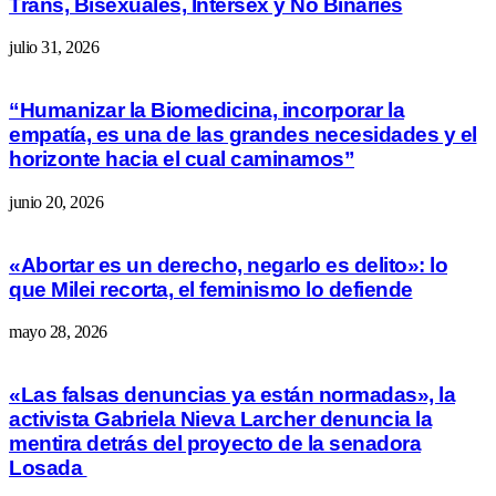
Trans, Bisexuales, Intersex y No Binaries
julio 31, 2026
“Humanizar la Biomedicina, incorporar la
empatía, es una de las grandes necesidades y el
horizonte hacia el cual caminamos”
junio 20, 2026
«Abortar es un derecho, negarlo es delito»: lo
que Milei recorta, el feminismo lo defiende
mayo 28, 2026
«Las falsas denuncias ya están normadas», la
activista Gabriela Nieva Larcher denuncia la
mentira detrás del proyecto de la senadora
Losada