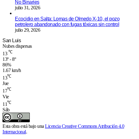
No Binaries
julio 31, 2026
Ecocidio en Salta: Lomas de Olmedo X-10, el pozo
petrolero abandonado con fugas tóxicas sin control
julio 29, 2026
San Luis
Nubes dispersas
℃
13
13º - 8º
86%
1.67 km/h
℃
13
Jue
℃
17
Vie
℃
11
Sáb
Esta obra está bajo una
Licencia Creative Commons Atribución 4.0
Internacional
.