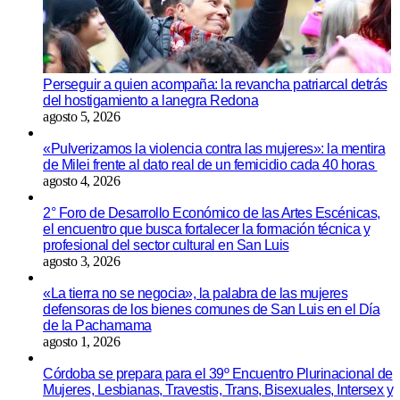
Perseguir a quien acompaña: la revancha patriarcal detrás
del hostigamiento a lanegra Redona
agosto 5, 2026
«Pulverizamos la violencia contra las mujeres»: la mentira
de Milei frente al dato real de un femicidio cada 40 horas
agosto 4, 2026
2° Foro de Desarrollo Económico de las Artes Escénicas,
el encuentro que busca fortalecer la formación técnica y
profesional del sector cultural en San Luis
agosto 3, 2026
«La tierra no se negocia», la palabra de las mujeres
defensoras de los bienes comunes de San Luis en el Día
de la Pachamama
agosto 1, 2026
Córdoba se prepara para el 39º Encuentro Plurinacional de
Mujeres, Lesbianas, Travestis, Trans, Bisexuales, Intersex y