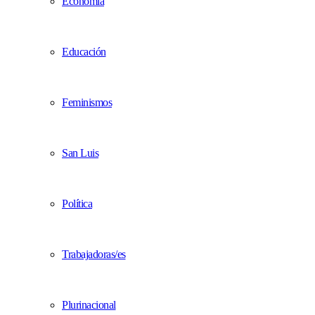
Economía
Educación
Feminismos
San Luis
Política
Trabajadoras/es
Plurinacional