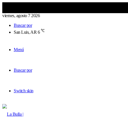
viernes, agosto 7 2026
Buscar por
℃
San Luis, AR
6
Menú
Buscar por
Switch skin