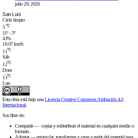
julio 29, 2026
San Luis
Cielo limpio
℃
5
11º - 5º
43%
10.07 km/h
℃
11
Sáb
℃
12
Dom
℃
13
Lun
Esta obra está bajo una
Licencia Creative Commons Atribución 4.0
Internacional
.
Sos libre de:
Compartir — copiar y redistribuir el material en cualquier medio o
formato.
Adaptar — remezclar, transformar y crear a partir del material para