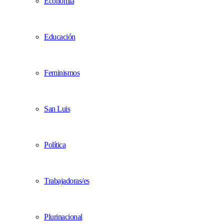
Economía
Educación
Feminismos
San Luis
Política
Trabajadoras/es
Plurinacional