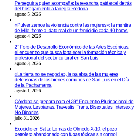
Perseguir a quien acompaña: la revancha patriarcal detrás
del hostigamiento a lanegra Redona
agosto 5, 2026
«Pulverizamos la violencia contra las mujeres»: la mentira
de Milei frente al dato real de un femicidio cada 40 horas
agosto 4, 2026
2° Foro de Desarrollo Económico de las Artes Escénicas,
el encuentro que busca fortalecer la formación técnica y
profesional del sector cultural en San Luis
agosto 3, 2026
«La tierra no se negocia», la palabra de las mujeres
defensoras de los bienes comunes de San Luis en el Día
de la Pachamama
agosto 1, 2026
Córdoba se prepara para el 39º Encuentro Plurinacional de
Mujeres, Lesbianas, Travestis, Trans, Bisexuales, Intersex y
No Binaries
julio 31, 2026
Ecocidio en Salta: Lomas de Olmedo X-10, el pozo
petrolero abandonado con fugas tóxicas sin control