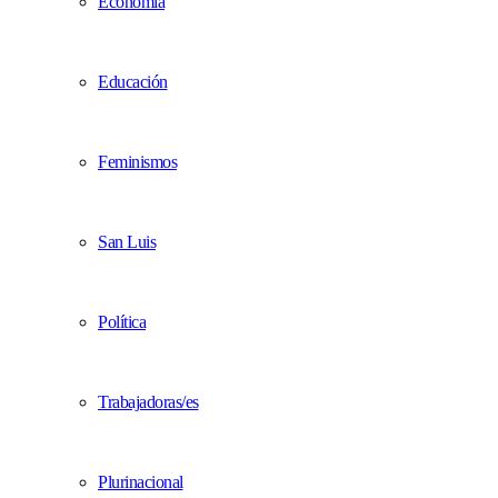
Economía
Educación
Feminismos
San Luis
Política
Trabajadoras/es
Plurinacional