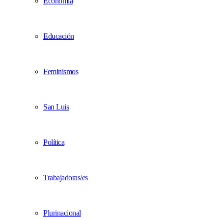
Economía
Educación
Feminismos
San Luis
Política
Trabajadoras/es
Plurinacional