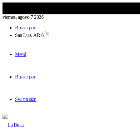
viernes, agosto 7 2026
Buscar por
℃
San Luis, AR
6
Menú
Buscar por
Switch skin