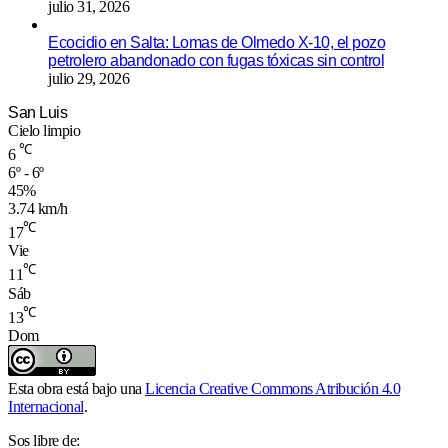
julio 31, 2026
Ecocidio en Salta: Lomas de Olmedo X-10, el pozo
petrolero abandonado con fugas tóxicas sin control
julio 29, 2026
San Luis
Cielo limpio
℃
6
6º - 6º
45%
3.74 km/h
℃
17
Vie
℃
11
Sáb
℃
13
Dom
Esta obra está bajo una
Licencia Creative Commons Atribución 4.0
Internacional
.
Sos libre de: