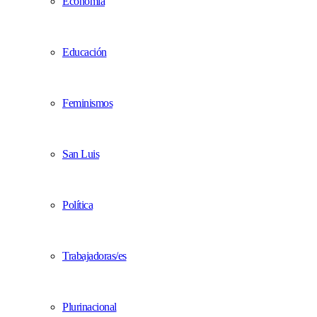
Economía
Educación
Feminismos
San Luis
Política
Trabajadoras/es
Plurinacional