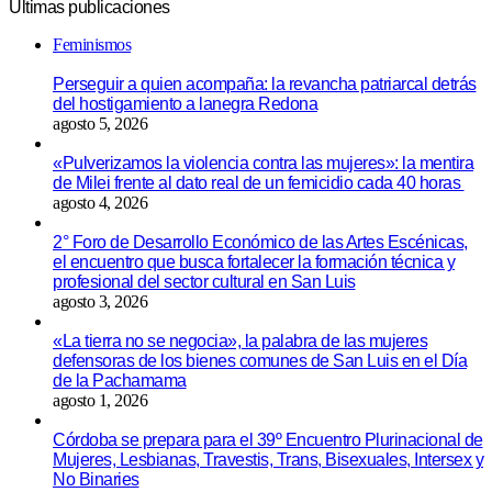
Últimas publicaciones
Feminismos
Perseguir a quien acompaña: la revancha patriarcal detrás
del hostigamiento a lanegra Redona
agosto 5, 2026
«Pulverizamos la violencia contra las mujeres»: la mentira
de Milei frente al dato real de un femicidio cada 40 horas
agosto 4, 2026
2° Foro de Desarrollo Económico de las Artes Escénicas,
el encuentro que busca fortalecer la formación técnica y
profesional del sector cultural en San Luis
agosto 3, 2026
«La tierra no se negocia», la palabra de las mujeres
defensoras de los bienes comunes de San Luis en el Día
de la Pachamama
agosto 1, 2026
Córdoba se prepara para el 39º Encuentro Plurinacional de
Mujeres, Lesbianas, Travestis, Trans, Bisexuales, Intersex y
No Binaries