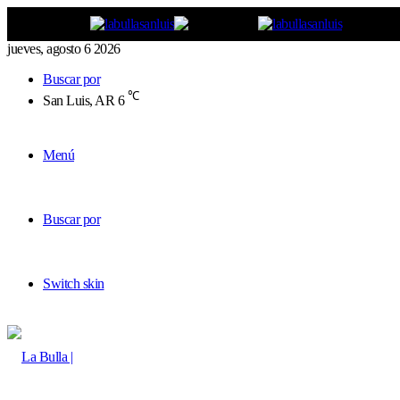
jueves, agosto 6 2026
Buscar por
℃
San Luis, AR
6
Menú
Buscar por
Switch skin