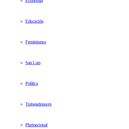
Economía
Educación
Feminismos
San Luis
Política
Trabajadoras/es
Plurinacional