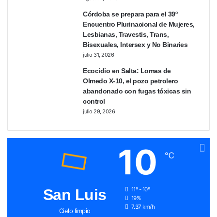
Córdoba se prepara para el 39º
Encuentro Plurinacional de Mujeres,
Lesbianas, Travestis, Trans,
Bisexuales, Intersex y No Binaries
julio 31, 2026
Ecocidio en Salta: Lomas de
Olmedo X-10, el pozo petrolero
abandonado con fugas tóxicas sin
control
julio 29, 2026
10
℃
San Luis
11º - 10º
19%
7.37 km/h
Cielo limpio