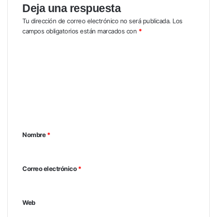
Deja una respuesta
Tu dirección de correo electrónico no será publicada.
Los
campos obligatorios están marcados con
*
C
o
m
e
n
t
Nombre
*
a
r
i
Correo electrónico
*
o
*
Web