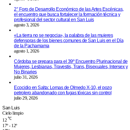
2° Foro de Desarrollo Económico de las Artes Escénicas,
el encuentro que busca fortalecer la formación técnica y
profesional del sector cultural en San Luis
agosto 3, 2026
«La tierra no se negocia», la palabra de las mujeres
defensoras de los bienes comunes de San Luis en el Día
de la Pachamama
agosto 1, 2026
Córdoba se prepara para el 39º Encuentro Plurinacional de
Mujeres, Lesbianas, Travestis, Trans, Bisexuales, Intersex y
No Binaries
julio 31, 2026
Ecocidio en Salta: Lomas de Olmedo X-10, el pozo
petrolero abandonado con fugas tóxicas sin control
julio 29, 2026
San Luis
Cielo limpio
℃
12
17º - 12º