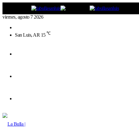
viernes, agosto 7 2026
Buscar
por
℃
San Luis, AR
15
Menú
Buscar
por
Switch
skin