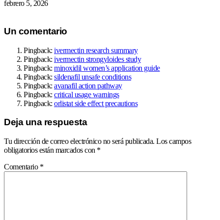
febrero 5, 2026
Un comentario
Pingback:
ivermectin research summary
Pingback:
ivermectin strongyloides study
Pingback:
minoxidil women’s application guide
Pingback:
sildenafil unsafe conditions
Pingback:
avanafil action pathway
Pingback:
critical usage warnings
Pingback:
orlistat side effect precautions
Deja una respuesta
Tu dirección de correo electrónico no será publicada.
Los campos
obligatorios están marcados con
*
Comentario
*