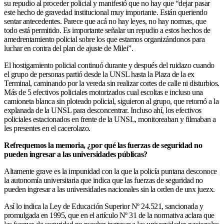
su repudio al proceder policial y manifestó que no hay que “dejar pasar
este hecho de gravedad institucional muy importante. Están queriendo
sentar antecedentes. Parece que acá no hay leyes, no hay normas, que
todo está permitido. Es importante señalar un repudio a estos hechos de
amedrentamiento policial sobre los que estamos organizándonos para
luchar en contra del plan de ajuste de Milei”.
El hostigamiento policial continuó durante y después del ruidazo cuando
el grupo de personas partió desde la UNSL hasta la Plaza de la ex
Terminal, caminando por la vereda sin realizar cortes de calle ni disturbios.
Más de 5 efectivos policiales motorizados cual escoltas e incluso una
camioneta blanca sin ploteado policial, siguieron al grupo, que retornó a la
explanada de la UNSL para desconcentrar. Incluso ahí, los efectivos
policiales estacionados en frente de la UNSL, monitoreaban y filmaban a
les presentes en el cacerolazo.
Refrequemos la memoria, ¿por qué las fuerzas de seguridad no
pueden ingresar a las universidades públicas?
Altamente grave es la impunidad con la que la policía puntana desconoce
la autonomía universitaria que indica que las fuerzas de seguridad no
pueden ingresar a las universidades nacionales sin la orden de unx juezx.
Así lo indica la Ley de Educación Superior Nº 24.521, sancionada y
promulgada en 1995, que en el artículo Nº 31 de la normativa aclara que