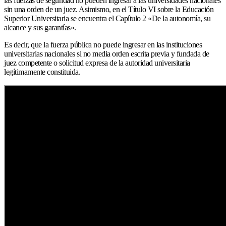
las fuerzas de seguridad no pueden ingresar a las universidades nacionales
sin una orden de un juez. Asimismo, en el Título VI sobre la Educación
Superior Universitaria se encuentra el Capítulo 2 «De la autonomía, su
alcance y sus garantías».
Es decir, que la fuerza pública no puede ingresar en las instituciones
universitarias nacionales si no media orden escrita previa y fundada de
juez competente o solicitud expresa de la autoridad universitaria
legítimamente constituida.