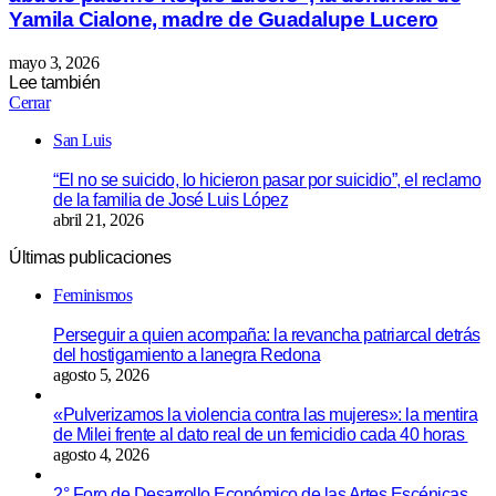
Yamila Cialone, madre de Guadalupe Lucero
mayo 3, 2026
Lee también
Cerrar
San Luis
“El no se suicido, lo hicieron pasar por suicidio”, el reclamo
de la familia de José Luis López
abril 21, 2026
Últimas publicaciones
Feminismos
Perseguir a quien acompaña: la revancha patriarcal detrás
del hostigamiento a lanegra Redona
agosto 5, 2026
«Pulverizamos la violencia contra las mujeres»: la mentira
de Milei frente al dato real de un femicidio cada 40 horas
agosto 4, 2026
2° Foro de Desarrollo Económico de las Artes Escénicas,