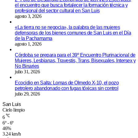
el encuentro que busca fortalecer la formación técnica y
profesional del sector cultural en San Luis
agosto 3, 2026
«La tierra no se negocia», la palabra de las mujeres
defensoras de los bienes comunes de San Luis en el Día
de la Pachamama
agosto 1, 2026
Córdoba se prepara para el 39º Encuentro Plurinacional de
Mujeres, Lesbianas, Travestis, Trans, Bisexuales, Intersex y
No Binaries
julio 31, 2026
Ecocidio en Salta: Lomas de Olmedo X-10, el pozo
petrolero abandonado con fugas tóxicas sin control
julio 29, 2026
San Luis
Cielo limpio
℃
6
6º - 6º
46%
3.24 km/h