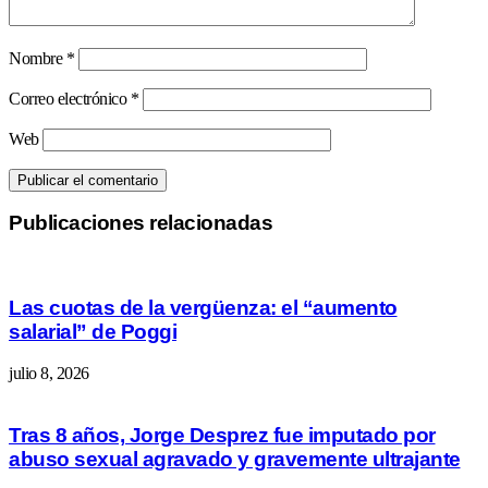
Nombre
*
Correo electrónico
*
Web
Publicaciones relacionadas
Las cuotas de la vergüenza: el “aumento
salarial” de Poggi
julio 8, 2026
Tras 8 años, Jorge Desprez fue imputado por
abuso sexual agravado y gravemente ultrajante