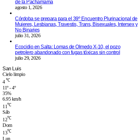
de la Pachamama
agosto 1, 2026
Córdoba se prepara para el 39º Encuentro Plurinacional de
Mujeres, Lesbianas, Travestis, Trans, Bisexuales, Intersex y
No Binaries
julio 31, 2026
Ecocidio en Salta: Lomas de Olmedo X-10, el pozo
petrolero abandonado con fugas tóxicas sin control
julio 29, 2026
San Luis
Cielo limpio
℃
4
11º - 4º
35%
6.95 km/h
℃
11
Sáb
℃
12
Dom
℃
13
Lun