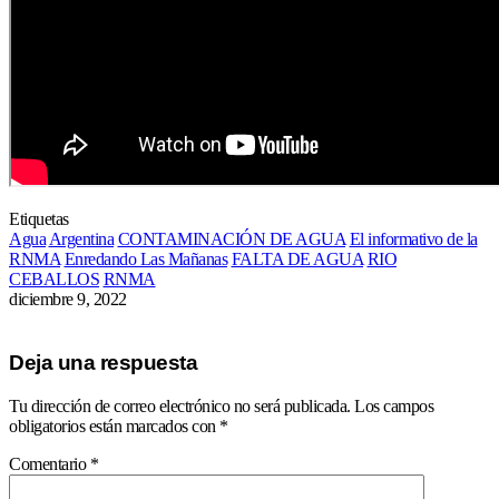
Etiquetas
Agua
Argentina
CONTAMINACIÓN DE AGUA
El informativo de la
RNMA
Enredando Las Mañanas
FALTA DE AGUA
RIO
CEBALLOS
RNMA
diciembre 9, 2022
Deja una respuesta
Tu dirección de correo electrónico no será publicada.
Los campos
obligatorios están marcados con
*
Comentario
*