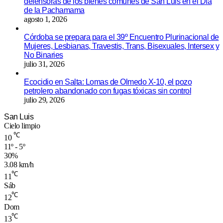
defensoras de los bienes comunes de San Luis en el Día
de la Pachamama
agosto 1, 2026
Córdoba se prepara para el 39º Encuentro Plurinacional de
Mujeres, Lesbianas, Travestis, Trans, Bisexuales, Intersex y
No Binaries
julio 31, 2026
Ecocidio en Salta: Lomas de Olmedo X-10, el pozo
petrolero abandonado con fugas tóxicas sin control
julio 29, 2026
San Luis
Cielo limpio
℃
10
11º - 5º
30%
3.08 km/h
℃
11
Sáb
℃
12
Dom
℃
13