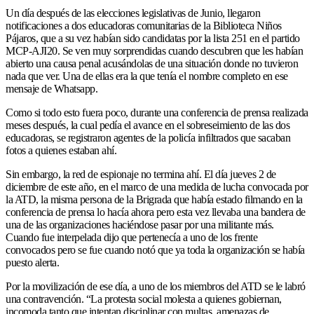
Un día después de las elecciones legislativas de Junio, llegaron
notificaciones a dos educadoras comunitarias de la Biblioteca Niños
Pájaros, que a su vez habían sido candidatas por la lista 251 en el partido
MCP-AJI20. Se ven muy sorprendidas cuando descubren que les habían
abierto una causa penal acusándolas de una situación donde no tuvieron
nada que ver. Una de ellas era la que tenía el nombre completo en ese
mensaje de Whatsapp.
Como si todo esto fuera poco, durante una conferencia de prensa realizada
meses después, la cual pedía el avance en el sobreseimiento de las dos
educadoras, se registraron agentes de la policía infiltrados que sacaban
fotos a quienes estaban ahí.
Sin embargo, la red de espionaje no termina ahí. El día jueves 2 de
diciembre de este año, en el marco de una medida de lucha convocada por
la ATD, la misma persona de la Brigrada que había estado filmando en la
conferencia de prensa lo hacía ahora pero esta vez llevaba una bandera de
una de las organizaciones haciéndose pasar por una militante más.
Cuando fue interpelada dijo que pertenecía a uno de los frente
convocados pero se fue cuando notó que ya toda la organización se había
puesto alerta.
Por la movilización de ese día, a uno de los miembros del ATD se le labró
una contravención. “La protesta social molesta a quienes gobiernan,
incomoda tanto que intentan disciplinar con multas, amenazas de