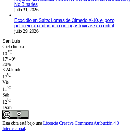
No Binaries
julio 31, 2026
Ecocidio en Salta: Lomas de Olmedo X-10, el pozo
petrolero abandonado con fugas tóxicas sin control
julio 29, 2026
San Luis
Cielo limpio
℃
10
17º - 9º
20%
3.24 km/h
℃
17
Vie
℃
11
Sáb
℃
12
Dom
Esta obra está bajo una
Licencia Creative Commons Atribución 4.0
Internacional
.