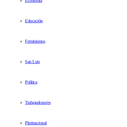
Economía
Educación
Feminismos
San Luis
Política
Trabajadoras/es
Plurinacional