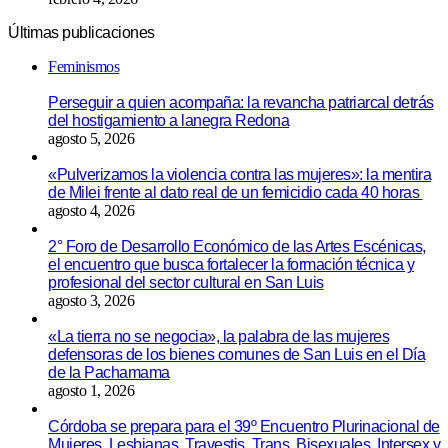
Últimas publicaciones
Feminismos
Perseguir a quien acompaña: la revancha patriarcal detrás
del hostigamiento a lanegra Redona
agosto 5, 2026
«Pulverizamos la violencia contra las mujeres»: la mentira
de Milei frente al dato real de un femicidio cada 40 horas
agosto 4, 2026
2° Foro de Desarrollo Económico de las Artes Escénicas,
el encuentro que busca fortalecer la formación técnica y
profesional del sector cultural en San Luis
agosto 3, 2026
«La tierra no se negocia», la palabra de las mujeres
defensoras de los bienes comunes de San Luis en el Día
de la Pachamama
agosto 1, 2026
Córdoba se prepara para el 39º Encuentro Plurinacional de
Mujeres, Lesbianas, Travestis, Trans, Bisexuales, Intersex y