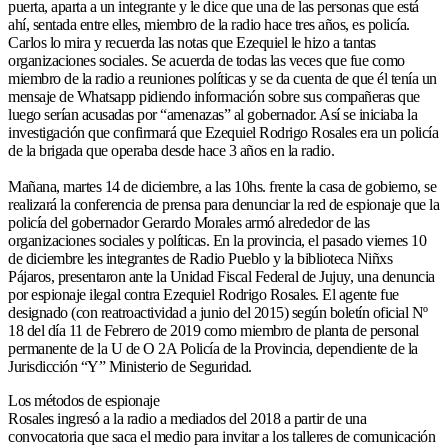
puerta, aparta a un integrante y le dice que una de las personas que está
ahí, sentada entre elles, miembro de la radio hace tres años, es policía.
Carlos lo mira y recuerda las notas que Ezequiel le hizo a tantas
organizaciones sociales. Se acuerda de todas las veces que fue como
miembro de la radio a reuniones políticas y se da cuenta de que él tenía un
mensaje de Whatsapp pidiendo información sobre sus compañeras que
luego serían acusadas por “amenazas” al gobernador. Así se iniciaba la
investigación que confirmará que Ezequiel Rodrigo Rosales era un policía
de la brigada que operaba desde hace 3 años en la radio.
Mañana, martes 14 de diciembre, a las 10hs. frente la casa de gobierno, se
realizará la conferencia de prensa para denunciar la red de espionaje que la
policía del gobernador Gerardo Morales armó alrededor de las
organizaciones sociales y políticas. En la provincia, el pasado viernes 10
de diciembre les integrantes de Radio Pueblo y la biblioteca Niñxs
Pájaros, presentaron ante la Unidad Fiscal Federal de Jujuy, una denuncia
por espionaje ilegal contra Ezequiel Rodrigo Rosales. El agente fue
designado (con reatroactividad a junio del 2015) según boletín oficial Nº
18 del día 11 de Febrero de 2019 como miembro de planta de personal
permanente de la U de O 2A Policía de la Provincia, dependiente de la
Jurisdicción “Y” Ministerio de Seguridad.
Los métodos de espionaje
Rosales ingresó a la radio a mediados del 2018 a partir de una
convocatoria que saca el medio para invitar a los talleres de comunicación