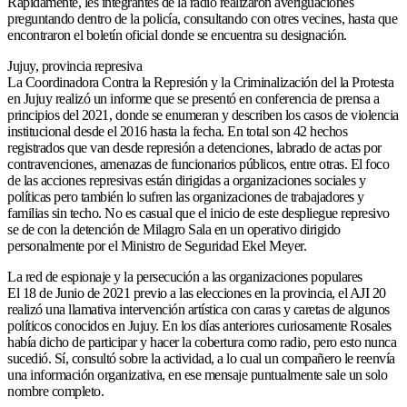
Rápidamente, les integrantes de la radio realizaron averiguaciones
preguntando dentro de la policía, consultando con otres vecines, hasta que
encontraron el boletín oficial donde se encuentra su designación.
Jujuy, provincia represiva
La Coordinadora Contra la Represión y la Criminalización del la Protesta
en Jujuy realizó un informe que se presentó en conferencia de prensa a
principios del 2021, donde se enumeran y describen los casos de violencia
institucional desde el 2016 hasta la fecha. En total son 42 hechos
registrados que van desde represión a detenciones, labrado de actas por
contravenciones, amenazas de funcionarios públicos, entre otras. El foco
de las acciones represivas están dirigidas a organizaciones sociales y
políticas pero también lo sufren las organizaciones de trabajadores y
familias sin techo. No es casual que el inicio de este despliegue represivo
se de con la detención de Milagro Sala en un operativo dirigido
personalmente por el Ministro de Seguridad Ekel Meyer.
La red de espionaje y la persecución a las organizaciones populares
El 18 de Junio de 2021 previo a las elecciones en la provincia, el AJI 20
realizó una llamativa intervención artística con caras y caretas de algunos
políticos conocidos en Jujuy. En los días anteriores curiosamente Rosales
había dicho de participar y hacer la cobertura como radio, pero esto nunca
sucedió. Sí, consultó sobre la actividad, a lo cual un compañero le reenvía
una información organizativa, en ese mensaje puntualmente sale un solo
nombre completo.