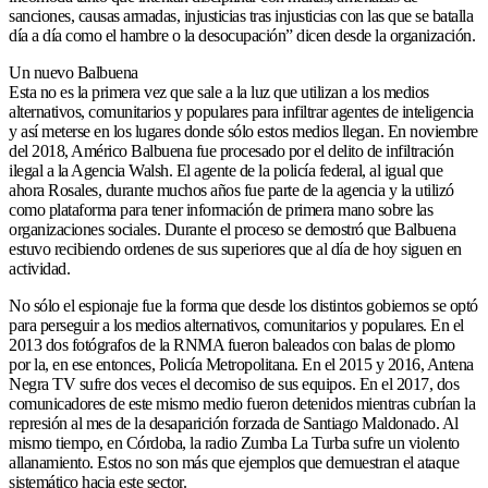
sanciones, causas armadas, injusticias tras injusticias con las que se batalla
día a día como el hambre o la desocupación” dicen desde la organización.
Un nuevo Balbuena
Esta no es la primera vez que sale a la luz que utilizan a los medios
alternativos, comunitarios y populares para infiltrar agentes de inteligencia
y así meterse en los lugares donde sólo estos medios llegan. En noviembre
del 2018, Américo Balbuena fue procesado por el delito de infiltración
ilegal a la Agencia Walsh. El agente de la policía federal, al igual que
ahora Rosales, durante muchos años fue parte de la agencia y la utilizó
como plataforma para tener información de primera mano sobre las
organizaciones sociales. Durante el proceso se demostró que Balbuena
estuvo recibiendo ordenes de sus superiores que al día de hoy siguen en
actividad.
No sólo el espionaje fue la forma que desde los distintos gobiernos se optó
para perseguir a los medios alternativos, comunitarios y populares. En el
2013 dos fotógrafos de la RNMA fueron baleados con balas de plomo
por la, en ese entonces, Policía Metropolitana. En el 2015 y 2016, Antena
Negra TV sufre dos veces el decomiso de sus equipos. En el 2017, dos
comunicadores de este mismo medio fueron detenidos mientras cubrían la
represión al mes de la desaparición forzada de Santiago Maldonado. Al
mismo tiempo, en Córdoba, la radio Zumba La Turba sufre un violento
allanamiento. Estos no son más que ejemplos que demuestran el ataque
sistemático hacia este sector.