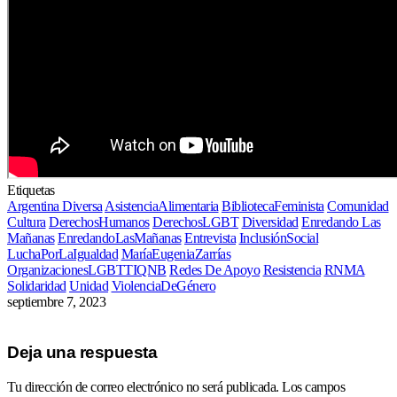
Etiquetas
Argentina Diversa
AsistenciaAlimentaria
BibliotecaFeminista
Comunidad
Cultura
DerechosHumanos
DerechosLGBT
Diversidad
Enredando Las
Mañanas
EnredandoLasMañanas
Entrevista
InclusiónSocial
LuchaPorLaIgualdad
MaríaEugeniaZarrías
OrganizacionesLGBTTIQNB
Redes De Apoyo
Resistencia
RNMA
Solidaridad
Unidad
ViolenciaDeGénero
septiembre 7, 2023
Deja una respuesta
Tu dirección de correo electrónico no será publicada.
Los campos