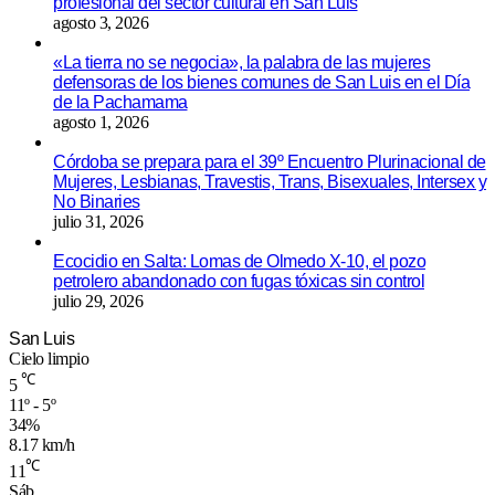
profesional del sector cultural en San Luis
agosto 3, 2026
«La tierra no se negocia», la palabra de las mujeres
defensoras de los bienes comunes de San Luis en el Día
de la Pachamama
agosto 1, 2026
Córdoba se prepara para el 39º Encuentro Plurinacional de
Mujeres, Lesbianas, Travestis, Trans, Bisexuales, Intersex y
No Binaries
julio 31, 2026
Ecocidio en Salta: Lomas de Olmedo X-10, el pozo
petrolero abandonado con fugas tóxicas sin control
julio 29, 2026
San Luis
Cielo limpio
℃
5
11º - 5º
34%
8.17 km/h
℃
11
Sáb