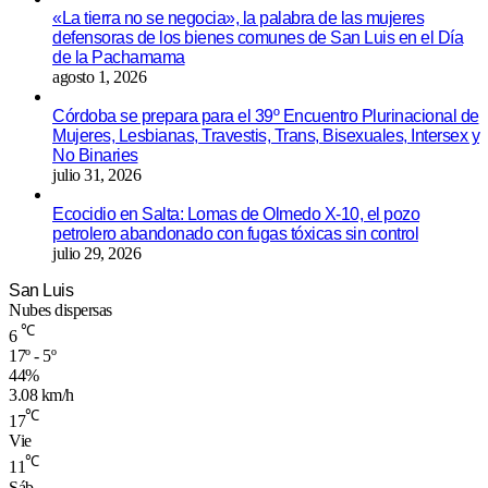
«La tierra no se negocia», la palabra de las mujeres
defensoras de los bienes comunes de San Luis en el Día
de la Pachamama
agosto 1, 2026
Córdoba se prepara para el 39º Encuentro Plurinacional de
Mujeres, Lesbianas, Travestis, Trans, Bisexuales, Intersex y
No Binaries
julio 31, 2026
Ecocidio en Salta: Lomas de Olmedo X-10, el pozo
petrolero abandonado con fugas tóxicas sin control
julio 29, 2026
San Luis
Nubes dispersas
℃
6
17º - 5º
44%
3.08 km/h
℃
17
Vie
℃
11
Sáb