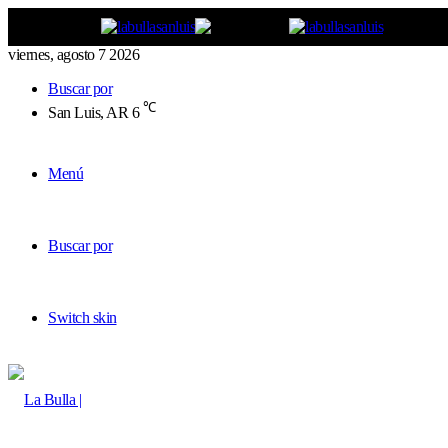
viernes, agosto 7 2026
Buscar por
℃
San Luis, AR
6
Menú
Buscar por
Switch skin