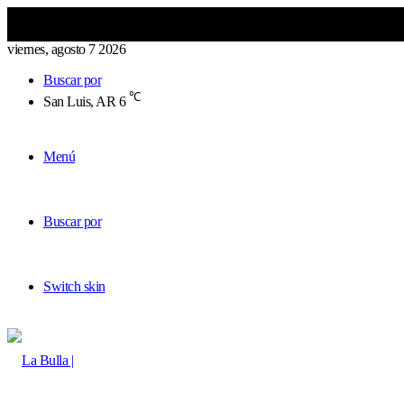
viernes, agosto 7 2026
Buscar por
℃
San Luis, AR
6
Menú
Buscar por
Switch skin