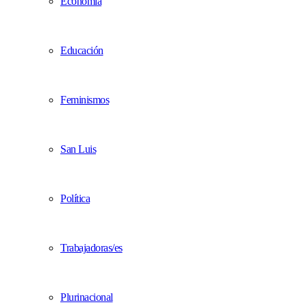
Economía
Educación
Feminismos
San Luis
Política
Trabajadoras/es
Plurinacional