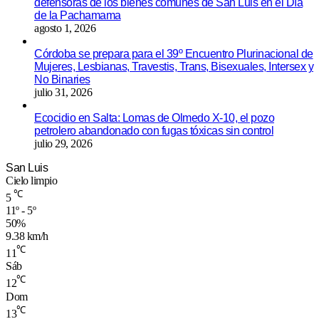
defensoras de los bienes comunes de San Luis en el Día
de la Pachamama
agosto 1, 2026
Córdoba se prepara para el 39º Encuentro Plurinacional de
Mujeres, Lesbianas, Travestis, Trans, Bisexuales, Intersex y
No Binaries
julio 31, 2026
Ecocidio en Salta: Lomas de Olmedo X-10, el pozo
petrolero abandonado con fugas tóxicas sin control
julio 29, 2026
San Luis
Cielo limpio
℃
5
11º - 5º
50%
9.38 km/h
℃
11
Sáb
℃
12
Dom
℃
13