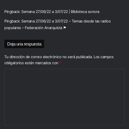
Pingback:
Semana 27/06/22 a 3/07/22 | Biblioteca sonora
Pingback:
Semana 27/06/22 a 3/07/22 – Temas desde las radios
populares – Federación Anarquista 🏴
Deja una respuesta
Tu dirección de correo electrónico no será publicada.
Los campos
obligatorios están marcados con
*
C
o
m
e
n
t
a