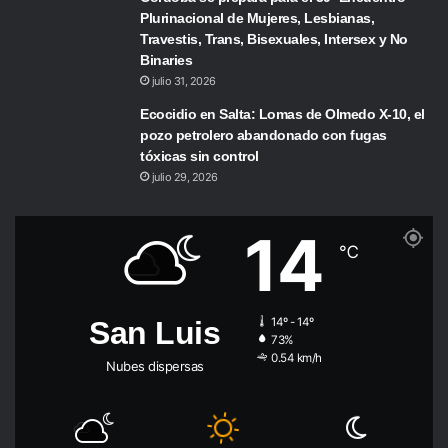
Plurinacional de Mujeres, Lesbianas,
Travestis, Trans, Bisexuales, Intersex y No
Binaries
julio 31, 2026
Ecocidio en Salta: Lomas de Olmedo X-10, el
pozo petrolero abandonado con fugas
tóxicas sin control
julio 29, 2026
14
℃
San Luis
14º - 14º
73%
0.54 km/h
Nubes dispersas