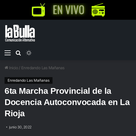
Menú
Buscar
Switch
por
skin
Inicio
/
Enredando Las Mañanas
Enredando Las Mañanas
6ta Marcha Provincial de la
Docencia Autoconvocada en La
Rioja
junio 30, 2022