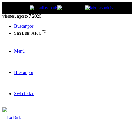
viernes, agosto 7 2026
Buscar por
℃
San Luis, AR
6
Menú
Buscar por
Switch skin