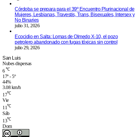
Córdoba se prepara para el 39º Encuentro Plurinacional de
Mujeres, Lesbianas, Travestis, Trans, Bisexuales, Intersex y
No Binaries
julio 31, 2026
Ecocidio en Salta: Lomas de Olmedo X-10, el pozo
petrolero abandonado con fugas tóxicas sin control
julio 29, 2026
San Luis
Nubes dispersas
℃
6
17º - 5º
44%
3.08 km/h
℃
17
Vie
℃
11
Sáb
℃
13
Dom