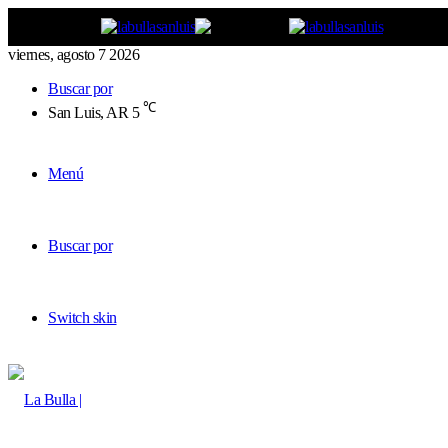
viernes, agosto 7 2026
Buscar por
℃
San Luis, AR
5
Menú
Buscar por
Switch skin