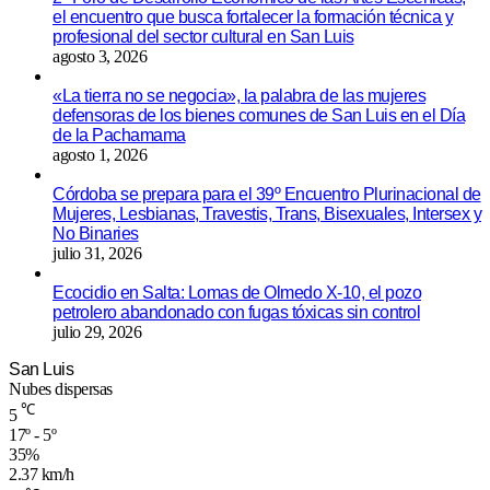
el encuentro que busca fortalecer la formación técnica y
profesional del sector cultural en San Luis
agosto 3, 2026
«La tierra no se negocia», la palabra de las mujeres
defensoras de los bienes comunes de San Luis en el Día
de la Pachamama
agosto 1, 2026
Córdoba se prepara para el 39º Encuentro Plurinacional de
Mujeres, Lesbianas, Travestis, Trans, Bisexuales, Intersex y
No Binaries
julio 31, 2026
Ecocidio en Salta: Lomas de Olmedo X-10, el pozo
petrolero abandonado con fugas tóxicas sin control
julio 29, 2026
San Luis
Nubes dispersas
℃
5
17º - 5º
35%
2.37 km/h